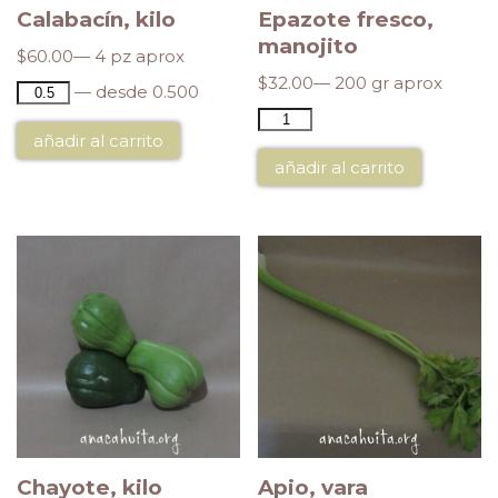
Calabacín, kilo
Epazote fresco,
manojito
$
60.00
— 4 pz aprox
$
32.00
— 200 gr aprox
— desde 0.500
añadir al carrito
añadir al carrito
Chayote, kilo
Apio, vara