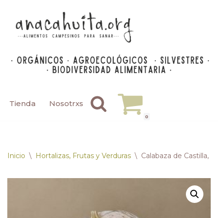
Saltar
al
contenido
Tienda
Nosotrxs
0
Inicio
\
Hortalizas, Frutas y Verduras
\
Calabaza de Castilla, p