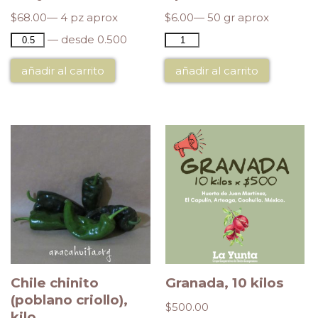
$
68.00
— 4 pz aprox
$
6.00
— 50 gr aprox
— desde 0.500
añadir al carrito
añadir al carrito
Chile chinito
Granada, 10 kilos
(poblano criollo),
$
500.00
kilo