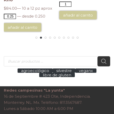
$
84.00
— 10 a 12 pz aprox
añadir al carrito
— desde 0.250
añadir al carrito
agroecológico
silvestre
veganx
libre de gluten
Redes campesinas "La yunta"
16 de Septiembre # 423 Ote, Independencia.
Monterrey. NL. Mx. Teléfono: 8113567687.
Lunes a Sábado 10:00 AM a 6:00 PM