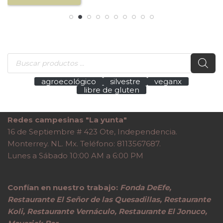
agroecológico
silvestre
veganx
libre de gluten
Redes campesinas "La yunta"
16 de Septiembre # 423 Ote, Independencia.
Monterrey. NL. Mx. Teléfono: 8113567687.
Lunes a Sábado 10:00 AM a 6:00 PM
Confían en nuestro trabajo:
Fonda DeEfe,
Restaurante El Señor de las Quesadillas, Restaurante
Koli, Restaurante Vernáculo, Restaurante El Jonuco,