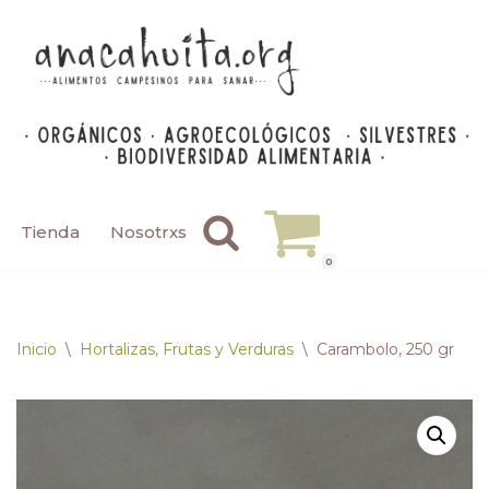
Saltar
al
contenido
Tienda
Nosotrxs
0
Inicio
\
Hortalizas, Frutas y Verduras
\
Carambolo, 250 gr