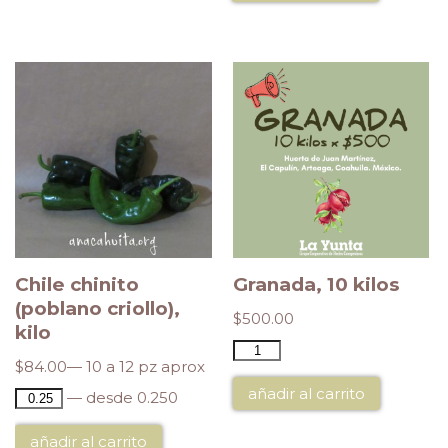
Chile chinito
Granada, 10 kilos
(poblano criollo),
$
500.00
kilo
$
84.00
— 10 a 12 pz aprox
añadir al carrito
— desde 0.250
añadir al carrito