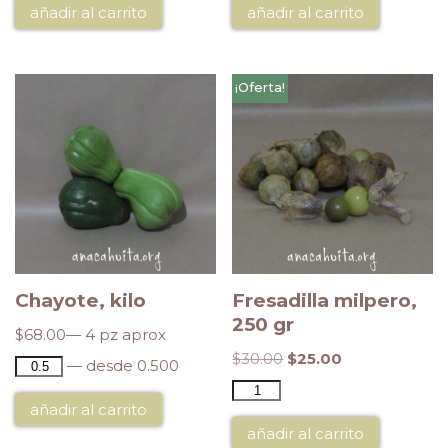
añadir al carrito
añadir al carrito
¡Oferta!
Chayote, kilo
Fresadilla milpero,
250 gr
$
68.00
— 4 pz aprox
$
30.00
$
25.00
— desde 0.500
añadir al carrito
añadir al carrito