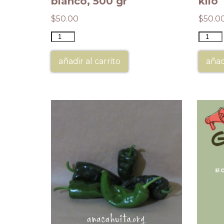
blanco, 500 gr
kilo
$
50.00
$
50.0
añadir al carrito
añad