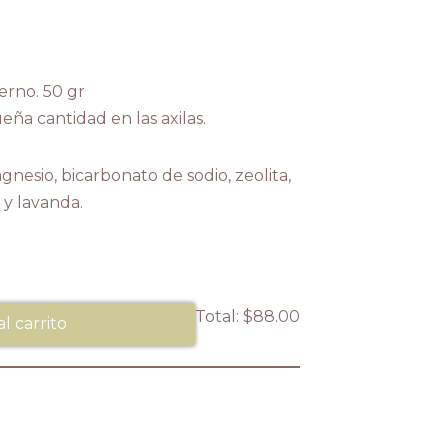
erno. 50 gr
ña cantidad en las axilas.
nesio, bicarbonato de sodio, zeolita,
 y lavanda.
Total:
$88.00
al carrito