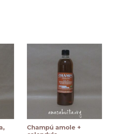
a,
Champú amole +