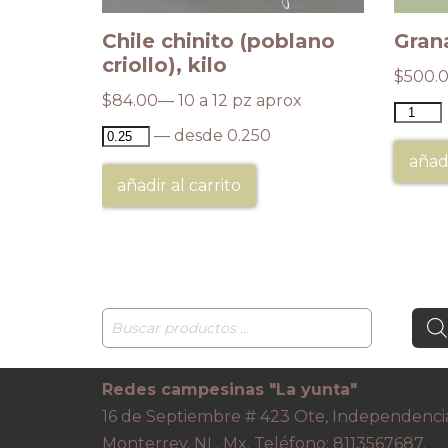
ada,
Chile chinito (poblano
Grana
criollo), kilo
$
500.
$
84.00
— 10 a 12 pz aprox
— desde 0.250
añadi
añadir al carrito
Redes campesinas "La yunta"
16 de Septiembre # 423 Ote, Independenci
Monterrey. NL. Mx. Teléfono: 8113567687.