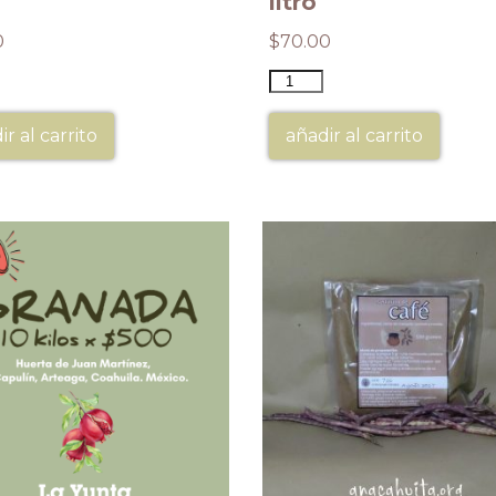
litro
0
$
70.00
ir al carrito
añadir al carrito