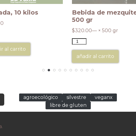
da, 10 kilos
Bebida de mezquite
500 gr
00
$
320.00
— × 500 gr
r al carrito
añadir al carrito
agroecológico
silvestre
veganx
libre de gluten
a.