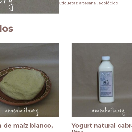
Etiquetas:
artesanal
,
ecológico
dos
 de maíz blanco,
Yogurt natural cabr