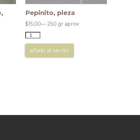
,
Pepinito, pieza
Membril
$
15.00
— 250 gr aprox
$
400.00
añadir al carrito
añadir a