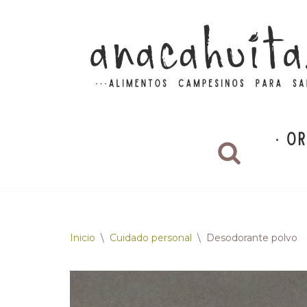
Saltar
al
contenido
Inicio
\
Cuidado personal
\
Desodorante polvo