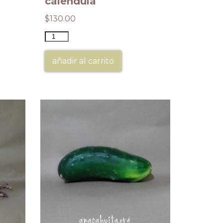
calendula
$
130.00
añadir al carrito