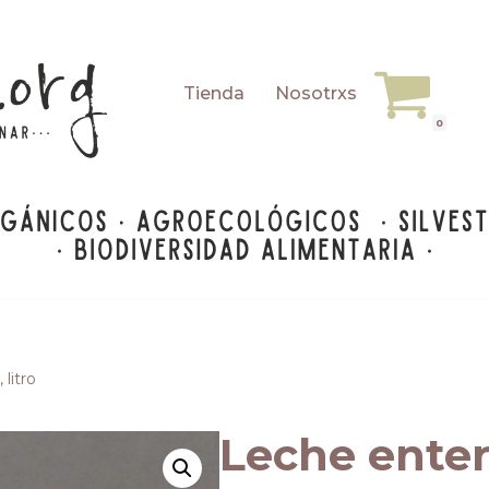
Tienda
Nosotrxs
0
litro
Leche entera