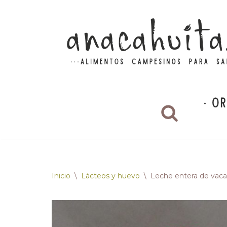
Saltar
al
contenido
Inicio
\
Lácteos y huevo
\
Leche entera de vaca, 