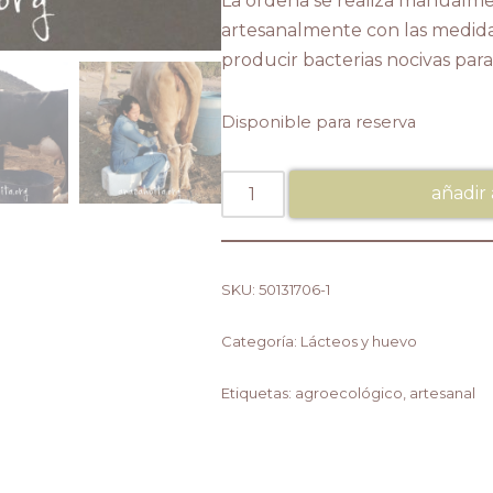
La ordeña se realiza manualme
artesanalmente con las medida
producir bacterias nocivas par
Disponible para reserva
añadir 
SKU:
50131706-1
Categoría:
Lácteos y huevo
Etiquetas:
agroecológico
,
artesanal