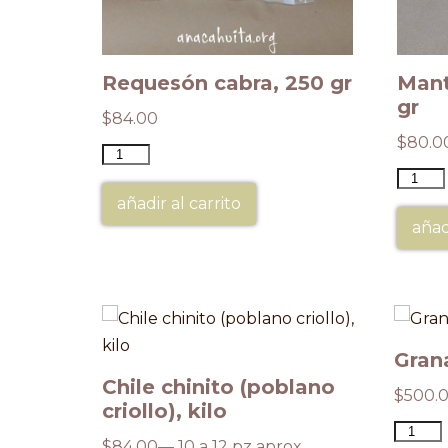
Requesón cabra, 250 gr
Mant
gr
$
84.00
$
80.0
añadir al carrito
añad
ada,
Grana
Chile chinito (poblano
$
500.
criollo), kilo
$
84.00
— 10 a 12 pz aprox