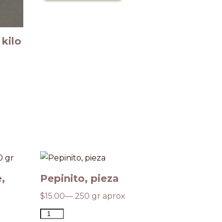
 kilo
,
Pepinito, pieza
Membril
$
15.00
— 250 gr aprox
$
400.00