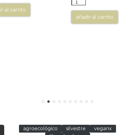
r al carrito
añadir al carrito
agroecológico
silvestre
veganx