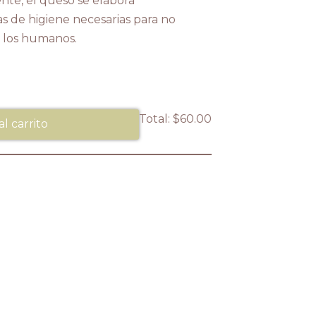
nte, el queso se elabora
s de higiene necesarias para no
a los humanos.
Total:
$60.00
al carrito