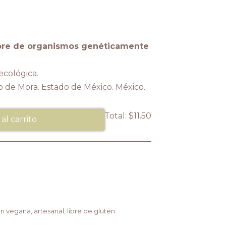
bre de organismos genéticamente
cológica.
o de Mora. Estado de México. México.
Total:
$11.50
 al carrito
ón vegana
,
artesanal
,
libre de gluten