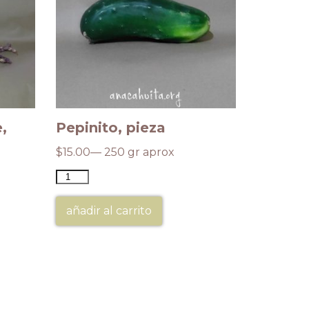
,
Pepinito, pieza
Membril
$
15.00
— 250 gr aprox
$
400.00
añadir al carrito
añadir a