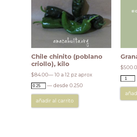
ada,
Chile chinito (poblano
Grana
criollo), kilo
$
500.
$
84.00
— 10 a 12 pz aprox
— desde 0.250
añadi
añadir al carrito