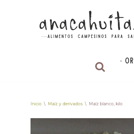
Saltar
al
contenido
Inicio
\
Maíz y derivados
\
Maíz blanco, kilo