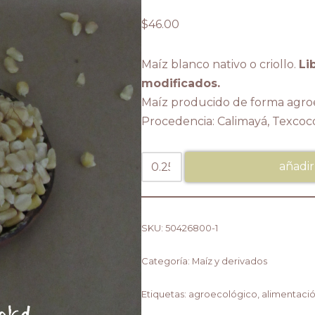
$
46.00
Maíz blanco nativo o criollo.
Li
modificados.
Maíz producido de forma agroe
Procedencia: Calimayá, Texcoc
añadir
SKU:
50426800-1
Categoría:
Maíz y derivados
Etiquetas:
agroecológico
,
alimentaci