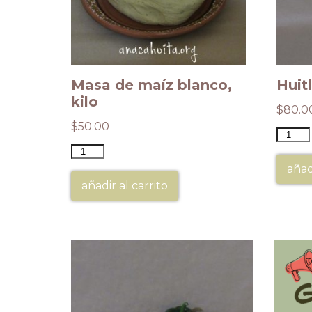
Masa de maíz blanco,
Huit
kilo
$
80.0
$
50.00
añad
añadir al carrito