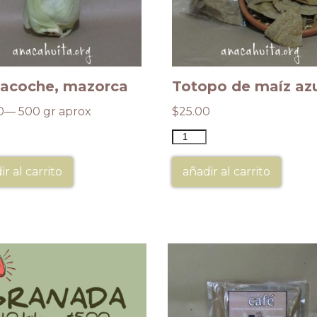
lacoche, mazorca
Totopo de maíz az
0
— 500 gr aprox
$
25.00
ir al carrito
añadir al carrito