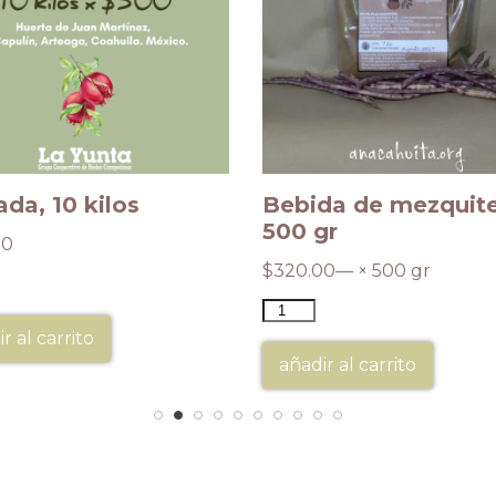
da, 10 kilos
Bebida de mezquite
500 gr
00
$
320.00
— × 500 gr
r al carrito
añadir al carrito