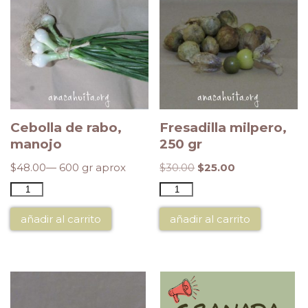
Cebolla de rabo,
Fresadilla milpero,
manojo
250 gr
$
48.00
— 600 gr aprox
$
30.00
$
25.00
añadir al carrito
añadir al carrito