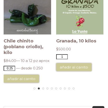
Chile chinito
Granada, 10 kilos
(poblano criollo),
$
500.00
kilo
$
84.00
— 10 a 12 pz aprox
añadir al carrito
— desde 0.250
añadir al carrito