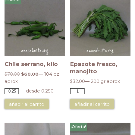
Chile serrano, kilo
Epazote fresco,
manojito
$
70.00
$
60.00
— 104 pz
aprox
$
32.00
— 200 gr aprox
— desde 0.250
añadir al carrito
añadir al carrito
¡Oferta!