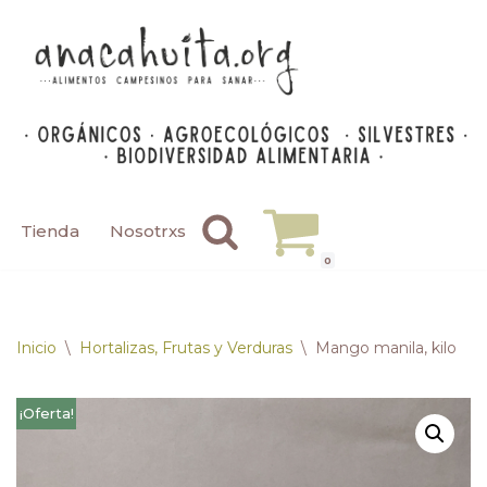
Saltar
al
contenido
Tienda
Nosotrxs
0
Inicio
\
Hortalizas, Frutas y Verduras
\
Mango manila, kilo
¡Oferta!