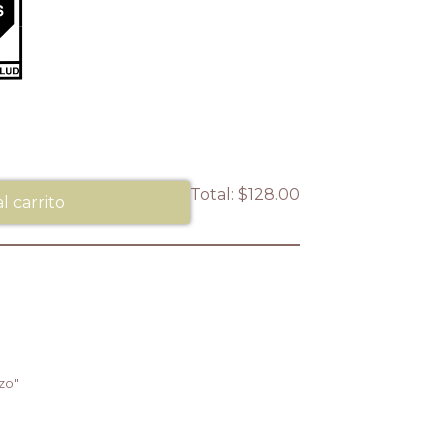
Total:
$128.00
l carrito
zo"