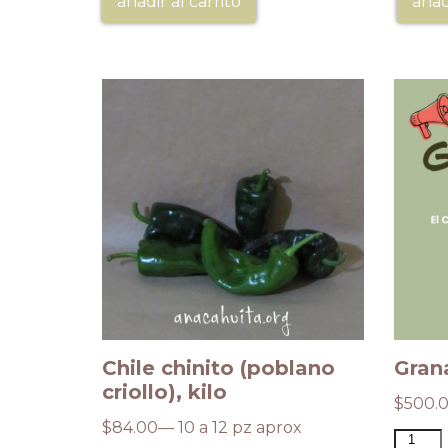
añadir al carrito
añad
ada,
Chile chinito (poblano
Grana
criollo), kilo
$
500.
$
84.00
— 10 a 12 pz aprox