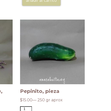
añadir al carrito
,
Pepinito, pieza
Membril
$
15.00
— 250 gr aprox
$
400.00