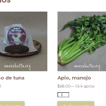
o de tuna
Apio, manojo
0
$
68.00
— 1.6 k aprox