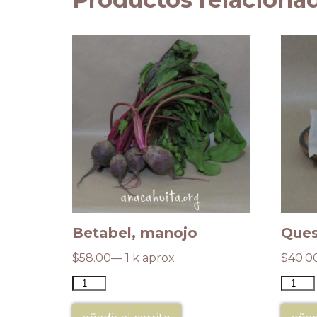
Betabel, manojo
Ques
$
58.00
— 1 k aprox
$
40.0