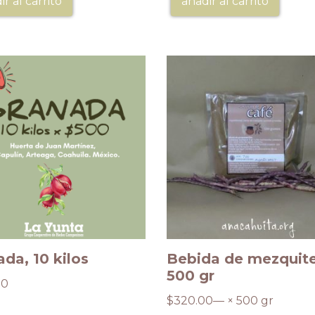
ir al carrito
añadir al carrito
da, 10 kilos
Bebida de mezquite
500 gr
00
$
320.00
— × 500 gr