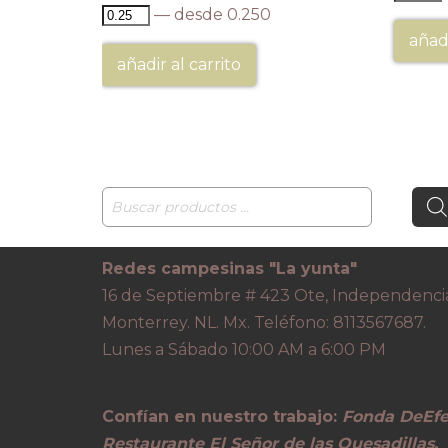
— desde 0.250
añadi
añadir al carrito
Redes campesinas "La yunta"
16 de Septiembre # 423 Ote, Independenci
Monterrey. NL. Mx. Teléfono: 8113567687.
Lunes a Sábado 10:00 AM a 6:00 PM
Confían en nuestro trabajo:
Fonda DeEfe
Restaurante El Señor de las Quesadillas,