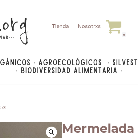
Tienda
Nosotrxs
0
aza
Mermelada 