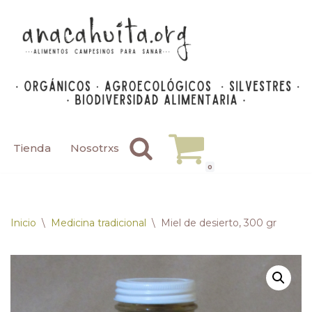
Saltar
al
contenido
Tienda
Nosotrxs
0
Inicio
\
Medicina tradicional
\
Miel de desierto, 300 gr