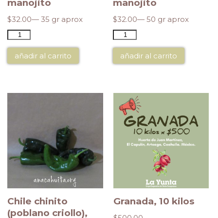
manojito
manojito
$
32.00
— 35 gr aprox
$
32.00
— 50 gr aprox
añadir al carrito
añadir al carrito
Chile chinito
Granada, 10 kilos
(poblano criollo),
$
500.00