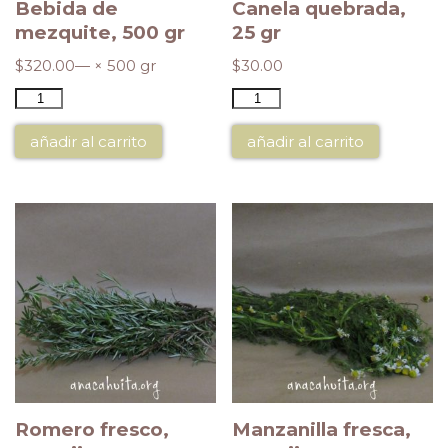
Bebida de
Canela quebrada,
mezquite, 500 gr
25 gr
$
320.00
— × 500 gr
$
30.00
añadir al carrito
añadir al carrito
Romero fresco,
Manzanilla fresca,