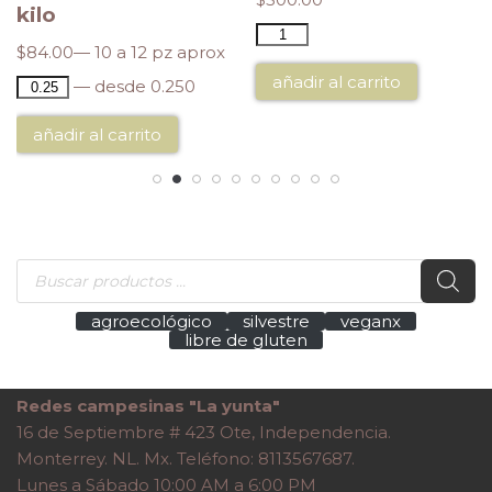
kilo
$
84.00
— 10 a 12 pz aprox
añadir al carrito
— desde 0.250
añadir al carrito
agroecológico
silvestre
veganx
libre de gluten
Redes campesinas "La yunta"
16 de Septiembre # 423 Ote, Independencia.
Monterrey. NL. Mx. Teléfono: 8113567687.
Lunes a Sábado 10:00 AM a 6:00 PM