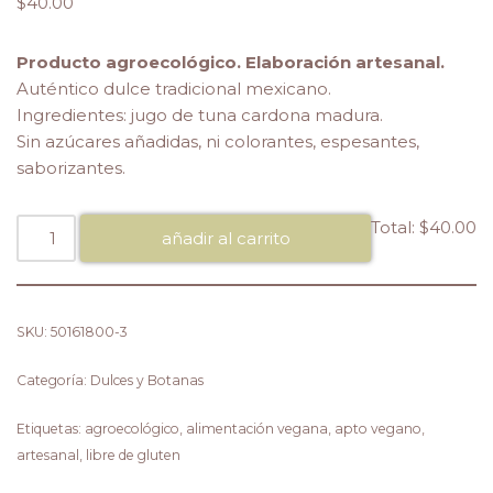
$
40.00
Producto agroecológico. Elaboración artesanal.
Auténtico dulce tradicional mexicano.
Ingredientes: jugo de tuna cardona madura.
Sin azúcares añadidas, ni colorantes, espesantes,
saborizantes.
Total:
$40.00
añadir al carrito
SKU:
50161800-3
Categoría:
Dulces y Botanas
Etiquetas:
agroecológico
,
alimentación vegana
,
apto vegano
,
artesanal
,
libre de gluten