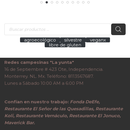
agroecológico
silvestre
veganx
libre de gluten
Redes campesinas "La yunta"
16 de Septiembre # 423 Ote, Independencia.
Monterrey. NL. Mx. Teléfono: 8113567687.
Lunes a Sábado 10:00 AM a 6:00 PM
Confían en nuestro trabajo:
Fonda DeEfe,
Restaurante El Señor de las Quesadillas, Restaurante
Koli, Restaurante Vernáculo, Restaurante El Jonuco,
Maverick Bar.