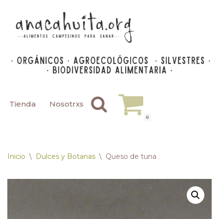
Saltar
al
contenido
Tienda
Nosotrxs
0
Inicio
\
Dulces y Botanas
\
Queso de tuna