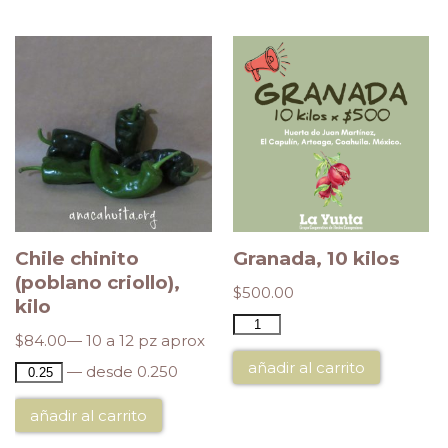
Chile chinito
Granada, 10 kilos
(poblano criollo),
$
500.00
kilo
$
84.00
— 10 a 12 pz aprox
añadir al carrito
— desde 0.250
añadir al carrito