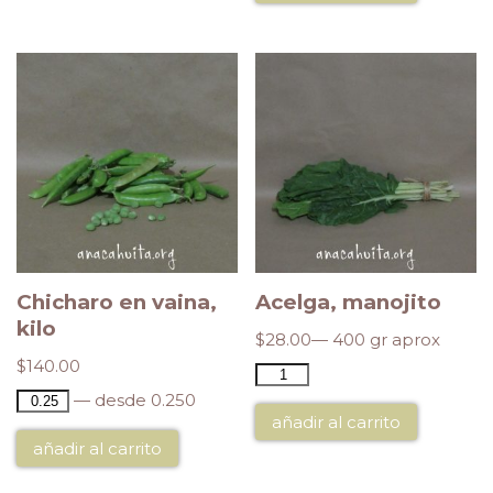
Chicharo en vaina,
Acelga, manojito
kilo
$
28.00
— 400 gr aprox
$
140.00
— desde 0.250
añadir al carrito
añadir al carrito