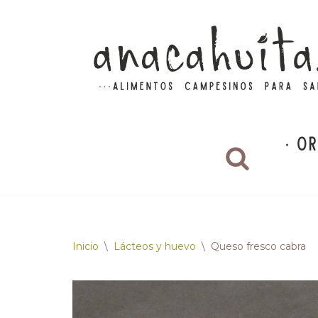
Saltar
al
contenido
Inicio
\
Lácteos y huevo
\
Queso fresco cabra