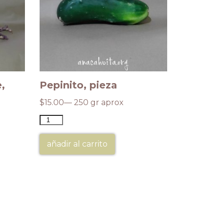
,
Pepinito, pieza
Membril
$
15.00
— 250 gr aprox
$
400.00
añadir al carrito
añadir a