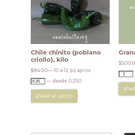
ada,
Chile chinito (poblano
Grana
criollo), kilo
$
500.
$
84.00
— 10 a 12 pz aprox
— desde 0.250
añadi
añadir al carrito