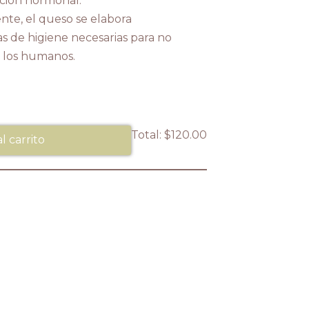
ación hormonal.
nte, el queso se elabora
s de higiene necesarias para no
a los humanos.
Total:
$120.00
l carrito