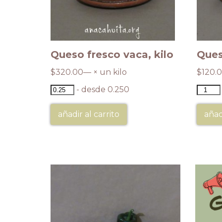
Queso fresco vaca, kilo
Ques
$
320.00
— × un kilo
$
120.
- desde 0.250
añadir al carrito
añad