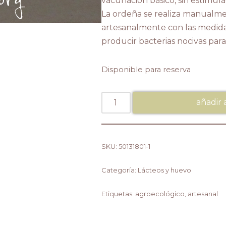
vacunación básico, sin estimul
La ordeña se realiza manualme
artesanalmente con las medida
producir bacterias nocivas par
Disponible para reserva
añadir a
SKU:
50131801-1
Categoría:
Lácteos y huevo
Etiquetas:
agroecológico
,
artesanal