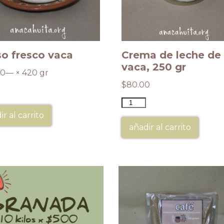
o fresco vaca
Crema de leche de
vaca, 250 gr
00
— × 420 gr
$
80.00
ir al carrito
añadir al carrito