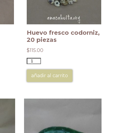
Huevo fresco codorniz,
20 piezas
$
115.00
añadir al carrito