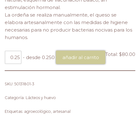
estimulación hormonal.
La ordeña se realiza manualmente, el queso se
elabora artesanalmente con las medidas de higiene
necesarias para no producir bacterias nocivas para los
humanos.
Total:
$80.00
- desde 0.250
añadir al carrito
SKU:
50131801-3
Categoría:
Lácteos y huevo
Etiquetas:
agroecológico
,
artesanal