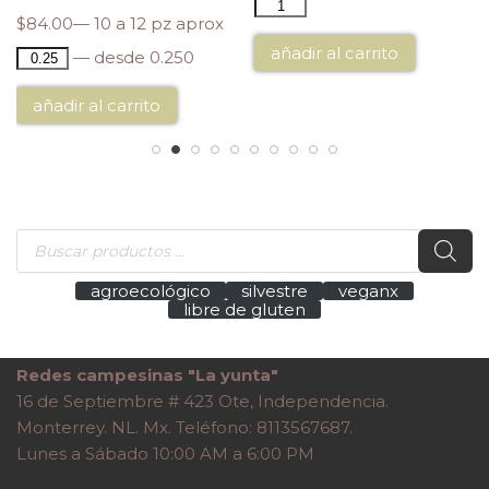
$
84.00
— 10 a 12 pz aprox
añadir al carrito
— desde 0.250
añadir al carrito
agroecológico
silvestre
veganx
libre de gluten
Redes campesinas "La yunta"
16 de Septiembre # 423 Ote, Independencia.
Monterrey. NL. Mx. Teléfono: 8113567687.
Lunes a Sábado 10:00 AM a 6:00 PM