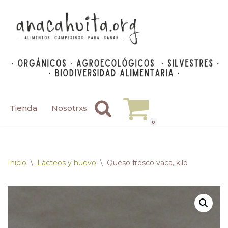
Saltar
al
contenido
Tienda
Nosotrxs
0
Inicio
\
Lácteos y huevo
\
Queso fresco vaca, kilo