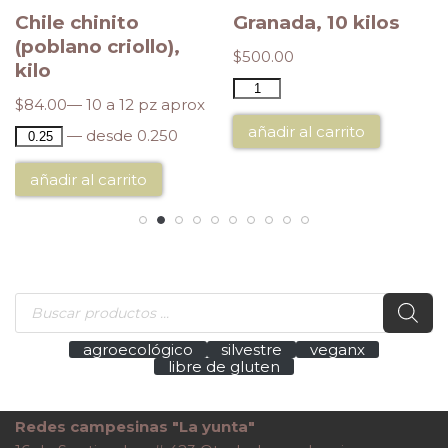
Chile chinito
Granada, 10 kilos
(poblano criollo),
$
500.00
kilo
$
84.00
— 10 a 12 pz aprox
añadir al carrito
— desde 0.250
añadir al carrito
agroecológico
silvestre
veganx
libre de gluten
Redes campesinas "La yunta"