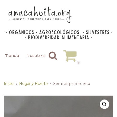
Saltar
al
contenido
Tienda
Nosotrxs
0
Inicio
\
Hogar y Huerto
\
Semillas para huerto